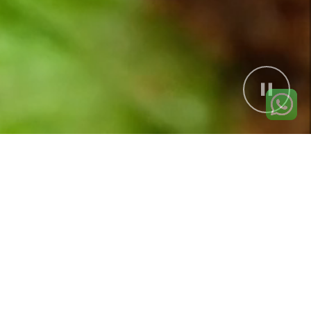
ÇİĞ KÖFTE RADARI
BAYİ BUL
En yakın bayiyi bul, ara, hemen gelsin!